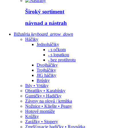
Široký sortiment
návnad a nástrah
Bižutéria
keyboard_arrow_down
Háčiky
Jednoháčiky
- s očkom
- s lopatkou
- bez protihrotu
Dvojháčiky
Trojháčiky
JIG háčiky
Brúsky
Ihly • Vrtáky
Obratlíky • Karabínky
Gumičky • Hadičky
Závesy na olová / krmítka
Nožnice • Kliešte • Peany
Hotové montáže
Krúžky
Zarážky • Stopery
Zmršťovacie hadičky • Rovnátka