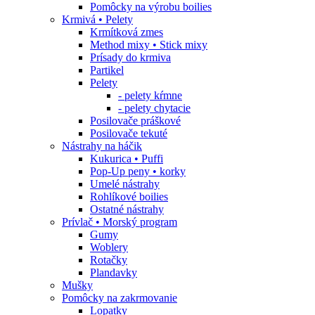
Pomôcky na výrobu boilies
Krmivá • Pelety
Krmítková zmes
Method mixy • Stick mixy
Prísady do krmiva
Partikel
Pelety
- pelety kŕmne
- pelety chytacie
Posilovače práškové
Posilovače tekuté
Nástrahy na háčik
Kukurica • Puffi
Pop-Up peny • korky
Umelé nástrahy
Rohlíkové boilies
Ostatné nástrahy
Prívlač • Morský program
Gumy
Woblery
Rotačky
Plandavky
Mušky
Pomôcky na zakrmovanie
Lopatky