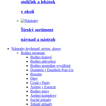
stoličiek a lehátok
v okolí
Široký sortiment
návnad a nástrah
Nástrahy
keyboard_arrow_down
Boilies program
Boilies hotové
Boilies plávajúce
Boilies neutrálne vyvážené
Dumbels • Dumbels Pop-Up
Boostre
Dipy
Cestá • Pasty
Arómy • Esencie
Boilies mixy
Amino komplexy
Suché prísady
Tekuté prísady