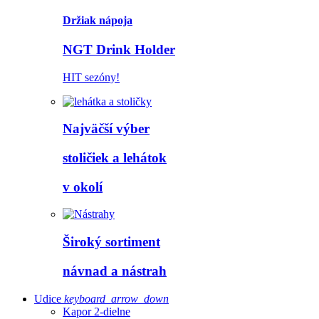
Držiak nápoja
NGT Drink Holder
HIT sezóny!
Najväčší výber
stoličiek a lehátok
v okolí
Široký sortiment
návnad a nástrah
Udice
keyboard_arrow_down
Kapor 2-dielne