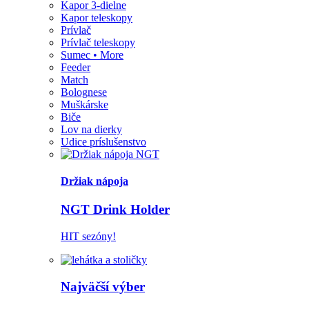
Kapor 3-dielne
Kapor teleskopy
Prívlač
Prívlač teleskopy
Sumec • More
Feeder
Match
Bolognese
Muškárske
Biče
Lov na dierky
Udice príslušenstvo
Držiak nápoja
NGT Drink Holder
HIT sezóny!
Najväčší výber