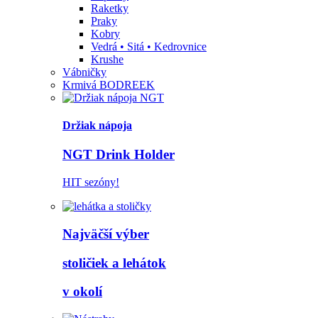
Raketky
Praky
Kobry
Vedrá • Sitá • Kedrovnice
Krushe
Vábničky
Krmivá BODREEK
Držiak nápoja
NGT Drink Holder
HIT sezóny!
Najväčší výber
stoličiek a lehátok
v okolí