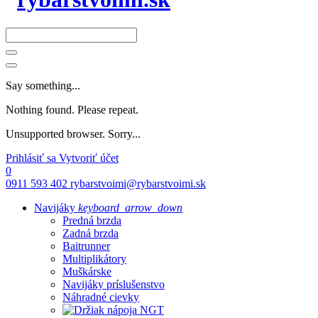
Say something...
Nothing found. Please repeat.
Unsupported browser. Sorry...
Prihlásiť sa
Vytvoriť účet
0
0911 593 402
rybarstvoimi@rybarstvoimi.sk
Navijáky
keyboard_arrow_down
Predná brzda
Zadná brzda
Baitrunner
Multiplikátory
Muškárske
Navijáky príslušenstvo
Náhradné cievky