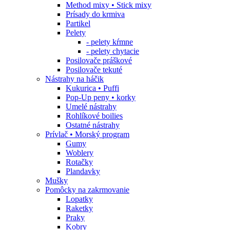
Method mixy • Stick mixy
Prísady do krmiva
Partikel
Pelety
- pelety kŕmne
- pelety chytacie
Posilovače práškové
Posilovače tekuté
Nástrahy na háčik
Kukurica • Puffi
Pop-Up peny • korky
Umelé nástrahy
Rohlíkové boilies
Ostatné nástrahy
Prívlač • Morský program
Gumy
Woblery
Rotačky
Plandavky
Mušky
Pomôcky na zakrmovanie
Lopatky
Raketky
Praky
Kobry