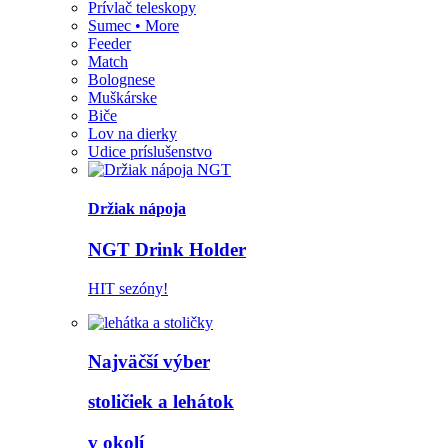
Prívlač teleskopy
Sumec • More
Feeder
Match
Bolognese
Muškárske
Biče
Lov na dierky
Udice príslušenstvo
Držiak nápoja
NGT Drink Holder
HIT sezóny!
Najväčší výber
stoličiek a lehátok
v okolí