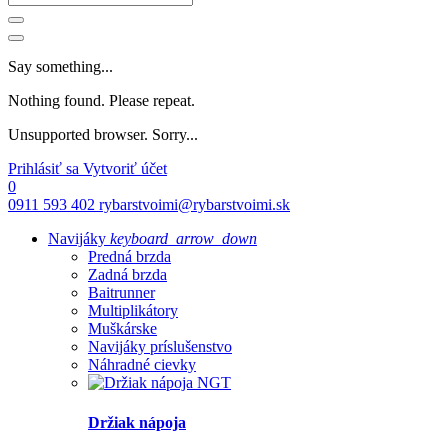
Say something...
Nothing found. Please repeat.
Unsupported browser. Sorry...
Prihlásiť sa
Vytvoriť účet
0
0911 593 402
rybarstvoimi@rybarstvoimi.sk
Navijáky
keyboard_arrow_down
Predná brzda
Zadná brzda
Baitrunner
Multiplikátory
Muškárske
Navijáky príslušenstvo
Náhradné cievky
Držiak nápoja