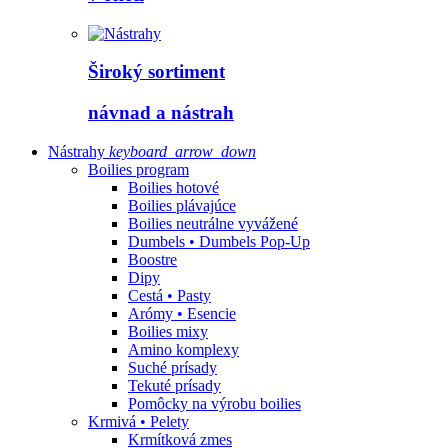
Široký sortiment
návnad a nástrah
Nástrahy
keyboard_arrow_down
Boilies program
Boilies hotové
Boilies plávajúce
Boilies neutrálne vyvážené
Dumbels • Dumbels Pop-Up
Boostre
Dipy
Cestá • Pasty
Arómy • Esencie
Boilies mixy
Amino komplexy
Suché prísady
Tekuté prísady
Pomôcky na výrobu boilies
Krmivá • Pelety
Krmítková zmes