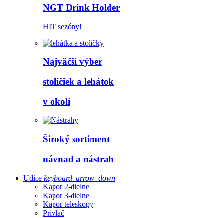
NGT Drink Holder
HIT sezóny!
Najväčší výber
stoličiek a lehátok
v okolí
Široký sortiment
návnad a nástrah
Udice
keyboard_arrow_down
Kapor 2-dielne
Kapor 3-dielne
Kapor teleskopy
Prívlač