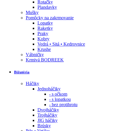
Rotačky
Plandavky
Mušky
Pomôcky na zakrmovanie
Lopatky
Raketky
Praky
Kobry
Vedrá • Sitá • Kedrovnice
Krushe
Vábničky
Krmivá BODREEK
Bižutéria
Háčiky
Jednoháčiky
- s očkom
- s lopatkou
- bez protihrotu
Dvojháčiky
Trojháčiky
JIG háčiky
Brúsky
Ihly • Vrtáky