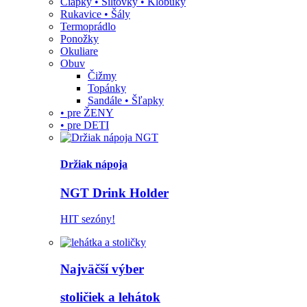
Čiapky • Šiltovky • Klobúky
Rukavice • Šály
Termoprádlo
Ponožky
Okuliare
Obuv
Čižmy
Topánky
Sandále • Šľapky
• pre ŽENY
• pre DETI
Držiak nápoja
NGT Drink Holder
HIT sezóny!
Najväčší výber
stoličiek a lehátok