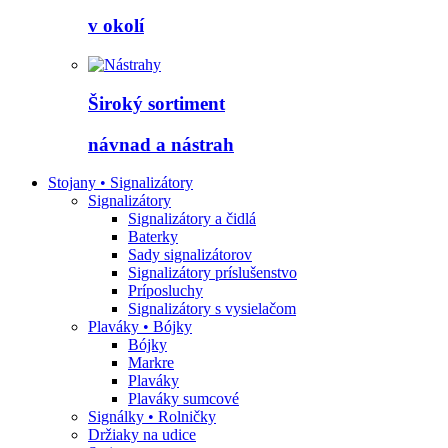
v okolí
Široký sortiment
návnad a nástrah
Stojany • Signalizátory
Signalizátory
Signalizátory a čidlá
Baterky
Sady signalizátorov
Signalizátory príslušenstvo
Príposluchy
Signalizátory s vysielačom
Plaváky • Bójky
Bójky
Markre
Plaváky
Plaváky sumcové
Signálky • Rolničky
Držiaky na udice