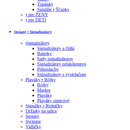
Topánky
Sandále • Šľapky
• pre ŽENY
• pre DETI
Stojany • Signalizátory
Signalizátory
Signalizátory a čidlá
Baterky
Sady signalizátorov
Signalizátory príslušenstvo
Príposluchy
Signalizátory s vysielačom
Plaváky • Bójky
Bójky
Markre
Plaváky
Plaváky sumcové
Signálky • Rolničky
Držiaky na udice
Stojany
Swingre
Vidličky