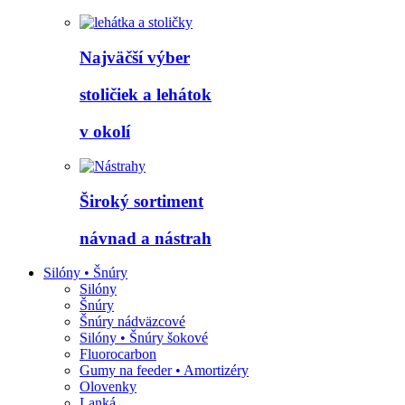
Najväčší výber
stoličiek a lehátok
v okolí
Široký sortiment
návnad a nástrah
Silóny • Šnúry
Silóny
Šnúry
Šnúry nádväzcové
Silóny • Šnúry šokové
Fluorocarbon
Gumy na feeder • Amortizéry
Olovenky
Lanká