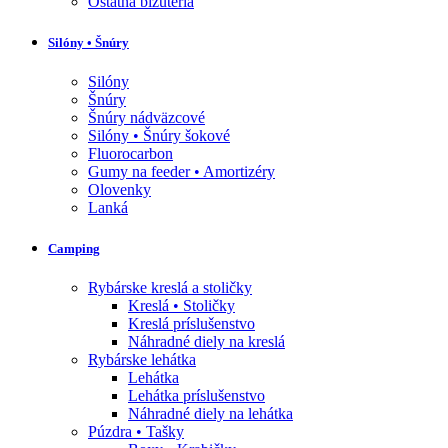
Ostatná bižutéria
Silóny • Šnúry
Silóny
Šnúry
Šnúry nádväzcové
Silóny • Šnúry šokové
Fluorocarbon
Gumy na feeder • Amortizéry
Olovenky
Lanká
Camping
Rybárske kreslá a stoličky
Kreslá • Stoličky
Kreslá príslušenstvo
Náhradné diely na kreslá
Rybárske lehátka
Lehátka
Lehátka príslušenstvo
Náhradné diely na lehátka
Púzdra • Tašky