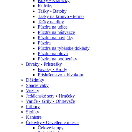
Boxy • Krabičky
Kufríky
Tašky • Batohy
Tašky na krmivo • termo
Tašky na dipy
Púzdra na udice
Púzdra na nádväzce
Púzdra na navijáky
Púzdra
Púzdra na rybárske doklady
Púzdra na olová
Púzdra na podberáky
Bivaky • Prístrešky
Bivaky • Brolly
Príslušenstvo k bivakom
Dáždniky
Spacie vaky
Vozíky
Jedálenské sety • Hrnčeky
Variče • Grily • Ohrievače
Príbory
Stolíky
Kanistre
Čelovky • Osvetlenie miesta
Čelové lampy