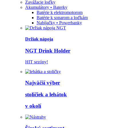
Zavážacie loďky
Akumulátory • Baterky
Batérie k elektromotorom
Batérie k sonarom a loďkám
Nabíjačky • Powerbanky
Držiak nápoja
NGT Drink Holder
HIT sezóny!
Najväčší výber
stoličiek a lehátok
v okolí