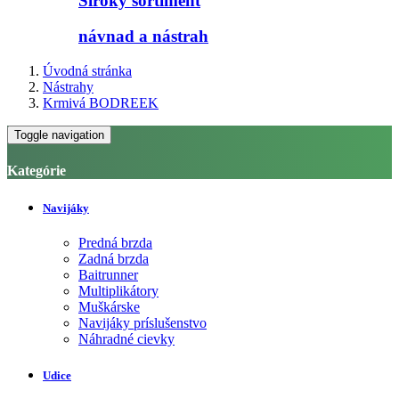
Široký sortiment
návnad a nástrah
Úvodná stránka
Nástrahy
Krmivá BODREEK
Toggle navigation
Kategórie
Navijáky
Predná brzda
Zadná brzda
Baitrunner
Multiplikátory
Muškárske
Navijáky príslušenstvo
Náhradné cievky
Udice