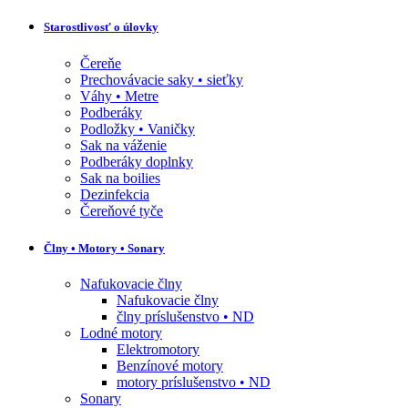
Starostlivosť o úlovky
Čereňe
Prechovávacie saky • sieťky
Váhy • Metre
Podberáky
Podložky • Vaničky
Sak na váženie
Podberáky doplnky
Sak na boilies
Dezinfekcia
Čereňové tyče
Člny • Motory • Sonary
Nafukovacie člny
Nafukovacie člny
člny príslušenstvo • ND
Lodné motory
Elektromotory
Benzínové motory
motory príslušenstvo • ND
Sonary