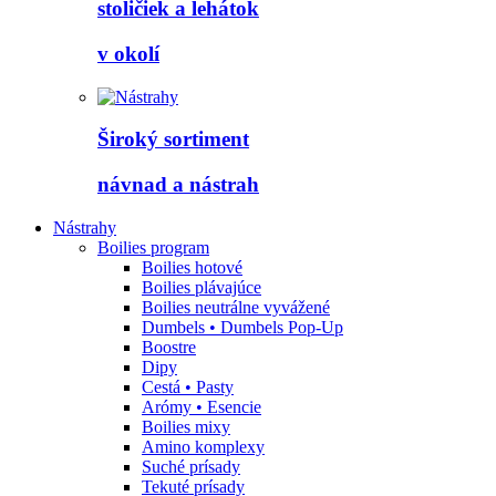
stoličiek a lehátok
v okolí
Široký sortiment
návnad a nástrah
Nástrahy
Boilies program
Boilies hotové
Boilies plávajúce
Boilies neutrálne vyvážené
Dumbels • Dumbels Pop-Up
Boostre
Dipy
Cestá • Pasty
Arómy • Esencie
Boilies mixy
Amino komplexy
Suché prísady
Tekuté prísady