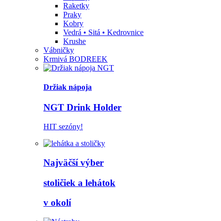
Raketky
Praky
Kobry
Vedrá • Sitá • Kedrovnice
Krushe
Vábničky
Krmivá BODREEK
Držiak nápoja
NGT Drink Holder
HIT sezóny!
Najväčší výber
stoličiek a lehátok
v okolí