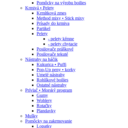
Pomôcky na výrobu boilies
Krmivá • Pelety
Krmítková zmes
Method mixy • Stick mixy
Prísady do krmiva
Partikel
Pelety
- pelety kŕmne
- pelety chytacie
Posilovače práškové
Posilovače tekuté
Nástrahy na háčik
Kukurica • Puffi
Pop-Up peny • korky
Umelé nástrahy
Rohlíkové boilies
Ostatné nástrahy
Prívlač • Morský program
Gumy
Woblery
Rotačky
Plandavky
Mušky
Pomôcky na zakrmovanie
Lopatky