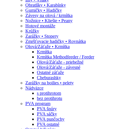
Obratlíky • Karabínky
Gumičky • Hadičky
Závesy na olová / krmítka
Nožnice • Kliešte • Peany
Hotové montáže
Krúžky
Zarážky • Stopery
Zmršťovacie hadičky • Rovnátka
Olová/Záťaže • Krmítka
Krmítka
Krmítka Methodfeeder / Feeder
Olová/Záťaže - priebežné
Olová/Záťaže - závesné
Ostatné záťaže
Cheburashky
Zarážky na boilies • pelety
Nádväzce
s protihrotom
bez protihrotu
PVA program
PVA šnúry
PVA sáčky
PVA punčochy
PVA ostatné