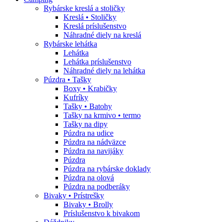
Rybárske kreslá a stoličky
Kreslá • Stoličky
Kreslá príslušenstvo
Náhradné diely na kreslá
Rybárske lehátka
Lehátka
Lehátka príslušenstvo
Náhradné diely na lehátka
Púzdra • Tašky
Boxy • Krabičky
Kufríky
Tašky • Batohy
Tašky na krmivo • termo
Tašky na dipy
Púzdra na udice
Púzdra na nádväzce
Púzdra na navijáky
Púzdra
Púzdra na rybárske doklady
Púzdra na olová
Púzdra na podberáky
Bivaky • Prístrešky
Bivaky • Brolly
Príslušenstvo k bivakom