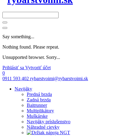
Say something...
Nothing found. Please repeat.
Unsupported browser. Sorry...
Prihlásiť sa
Vytvoriť účet
0
0911 593 402
rybarstvoimi@rybarstvoimi.sk
Navijáky
Predná brzda
Zadná brzda
Baitrunner
Multiplikátory
Muškárske
Navijáky príslušenstvo
Náhradné cievky