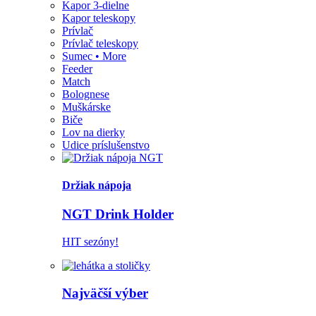
Kapor 3-dielne
Kapor teleskopy
Prívlač
Prívlač teleskopy
Sumec • More
Feeder
Match
Bolognese
Muškárske
Biče
Lov na dierky
Udice príslušenstvo
Držiak nápoja
NGT Drink Holder
HIT sezóny!
Najväčší výber