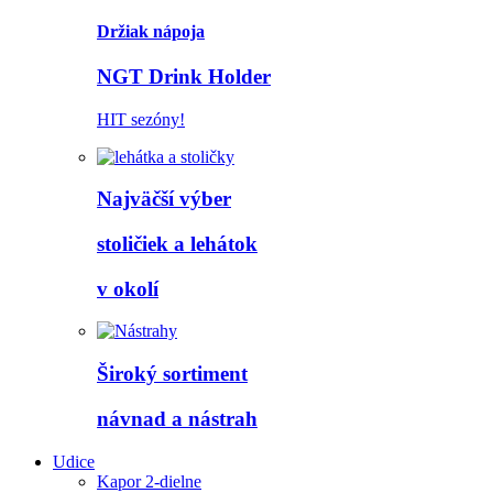
Držiak nápoja
NGT Drink Holder
HIT sezóny!
Najväčší výber
stoličiek a lehátok
v okolí
Široký sortiment
návnad a nástrah
Udice
Kapor 2-dielne