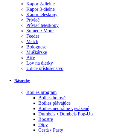
Kapor 2-dielne
Kapor 3-dielne
Kapor teleskopy
Prívlač
Prívlač teleskopy
Sumec • More
Feeder
Match
Bolognese
Muškárske
Biče
Lov na dierky
Udice príslušenstvo
Nástrahy
Boilies program
Boilies hotové
Boilies plávajúce
Boilies neutrálne vyvážené
Dumbels • Dumbels Pop-Up
Boostre
Dipy
Cestá • Pasty