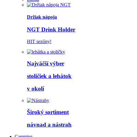
Držiak nápoja
NGT Drink Holder
HIT sezóny!
Najväčší výber
stoličiek a lehátok
v okolí
Široký sortiment
návnad a nástrah
Camping