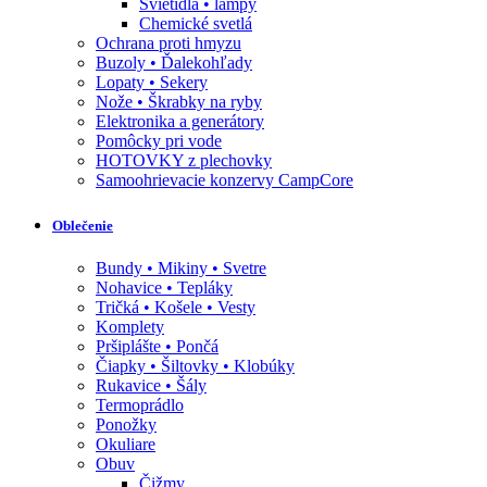
Svietidlá • lampy
Chemické svetlá
Ochrana proti hmyzu
Buzoly • Ďalekohľady
Lopaty • Sekery
Nože • Škrabky na ryby
Elektronika a generátory
Pomôcky pri vode
HOTOVKY z plechovky
Samoohrievacie konzervy CampCore
Oblečenie
Bundy • Mikiny • Svetre
Nohavice • Tepláky
Tričká • Košele • Vesty
Komplety
Pršiplášte • Pončá
Čiapky • Šiltovky • Klobúky
Rukavice • Šály
Termoprádlo
Ponožky
Okuliare
Obuv
Čižmy