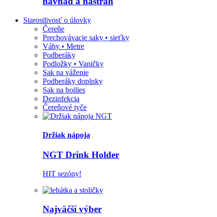
návnad a nástrah
Starostlivosť o úlovky
Čereňe
Prechovávacie saky • sieťky
Váhy • Metre
Podberáky
Podložky • Vaničky
Sak na váženie
Podberáky doplnky
Sak na boilies
Dezinfekcia
Čereňové tyče
Držiak nápoja
NGT Drink Holder
HIT sezóny!
Najväčší výber