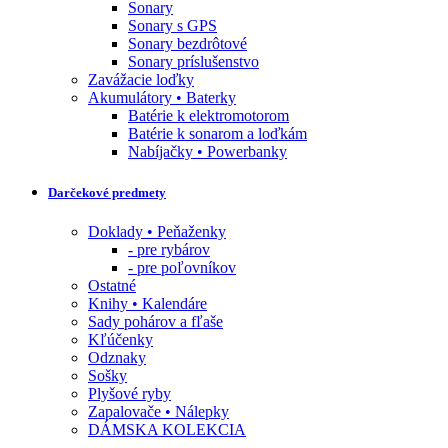
Sonary
Sonary s GPS
Sonary bezdrôtové
Sonary príslušenstvo
Zavážacie loďky
Akumulátory • Baterky
Batérie k elektromotorom
Batérie k sonarom a loďkám
Nabíjačky • Powerbanky
Darčekové predmety
Doklady • Peňaženky
- pre rybárov
- pre poľovníkov
Ostatné
Knihy • Kalendáre
Sady pohárov a fľaše
Kľúčenky
Odznaky
Sošky
Plyšové ryby
Zapalovače • Nálepky
DÁMSKA KOLEKCIA