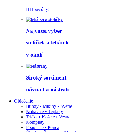
HIT sezóny!
Najväčší výber
stoličiek a lehátok
v okolí
Široký sortiment
návnad a nástrah
Oblečenie
Bundy • Mikiny • Svetre
Nohavice • Tepláky
Tričká • Košele • Vesty
Komplety
Pršiplášte • Pončá