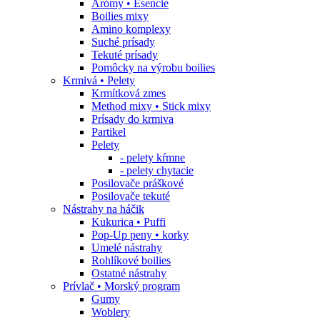
Arómy • Esencie
Boilies mixy
Amino komplexy
Suché prísady
Tekuté prísady
Pomôcky na výrobu boilies
Krmivá • Pelety
Krmítková zmes
Method mixy • Stick mixy
Prísady do krmiva
Partikel
Pelety
- pelety kŕmne
- pelety chytacie
Posilovače práškové
Posilovače tekuté
Nástrahy na háčik
Kukurica • Puffi
Pop-Up peny • korky
Umelé nástrahy
Rohlíkové boilies
Ostatné nástrahy
Prívlač • Morský program
Gumy
Woblery