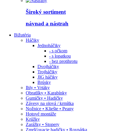
Široký sortiment
návnad a nástrah
Bižutéria
Háčiky
Jednoháčiky
- s očkom
- s lopatkou
- bez protihrotu
Dvojháčiky
Trojháčiky
JIG háčiky
Brúsky
Ihly • Vrtáky
Obratlíky • Karabínky
Gumičky • Hadičky
Závesy na olová / krmítka
Nožnice • Kliešte • Peany
Hotové montáže
Krúžky
Zarážky • Stopery
Zmršťovacie hadičky • Rovnátka