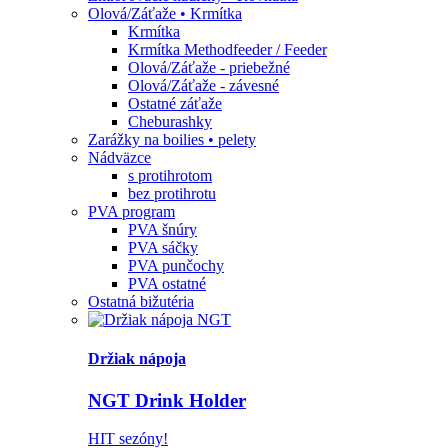
Olová/Záťaže • Krmítka
Krmítka
Krmítka Methodfeeder / Feeder
Olová/Záťaže - priebežné
Olová/Záťaže - závesné
Ostatné záťaže
Cheburashky
Zarážky na boilies • pelety
Nádväzce
s protihrotom
bez protihrotu
PVA program
PVA šnúry
PVA sáčky
PVA punčochy
PVA ostatné
Ostatná bižutéria
Držiak nápoja
NGT Drink Holder
HIT sezóny!