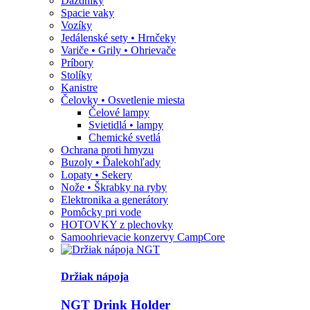
Dáždniky
Spacie vaky
Vozíky
Jedálenské sety • Hrnčeky
Variče • Grily • Ohrievače
Príbory
Stolíky
Kanistre
Čelovky • Osvetlenie miesta
Čelové lampy
Svietidlá • lampy
Chemické svetlá
Ochrana proti hmyzu
Buzoly • Ďalekohľady
Lopaty • Sekery
Nože • Škrabky na ryby
Elektronika a generátory
Pomôcky pri vode
HOTOVKY z plechovky
Samoohrievacie konzervy CampCore
Držiak nápoja
NGT Drink Holder