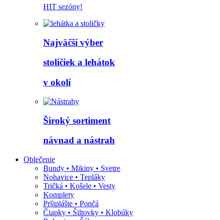
HIT sezóny!
Najväčší výber
stoličiek a lehátok
v okolí
Široký sortiment
návnad a nástrah
Oblečenie
Bundy • Mikiny • Svetre
Nohavice • Tepláky
Tričká • Košele • Vesty
Komplety
Pršiplášte • Pončá
Čiapky • Šiltovky • Klobúky