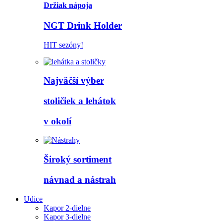
Držiak nápoja
NGT Drink Holder
HIT sezóny!
Najväčší výber
stoličiek a lehátok
v okolí
Široký sortiment
návnad a nástrah
Udice
Kapor 2-dielne
Kapor 3-dielne