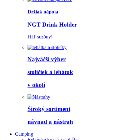
Držiak nápoja
NGT Drink Holder
HIT sezóny!
Najväčší výber
stoličiek a lehátok
v okolí
Široký sortiment
návnad a nástrah
Camping
Rybárske kreslá a stoličky