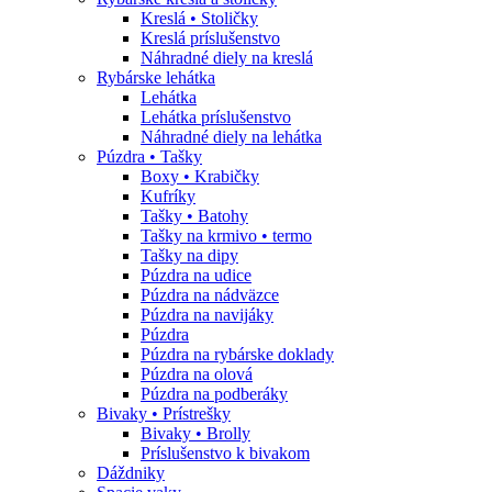
Kreslá • Stoličky
Kreslá príslušenstvo
Náhradné diely na kreslá
Rybárske lehátka
Lehátka
Lehátka príslušenstvo
Náhradné diely na lehátka
Púzdra • Tašky
Boxy • Krabičky
Kufríky
Tašky • Batohy
Tašky na krmivo • termo
Tašky na dipy
Púzdra na udice
Púzdra na nádväzce
Púzdra na navijáky
Púzdra
Púzdra na rybárske doklady
Púzdra na olová
Púzdra na podberáky
Bivaky • Prístrešky
Bivaky • Brolly
Príslušenstvo k bivakom
Dáždniky