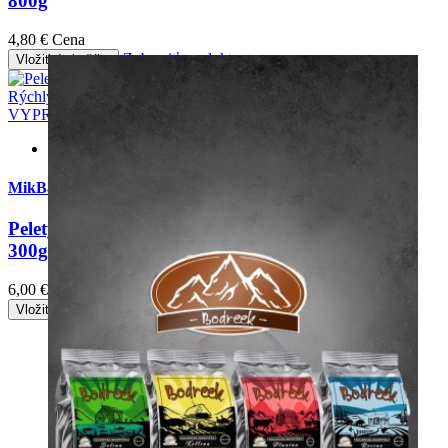
800g
4,80 €
Cena
Zobraziť produkt
Vložiť do košíka
Rýchly náhľad
VYPREDANÉ
Nové
MikBaits
Pelety MIKBAITS Smoke Ready Vlhčené Pelety
300g 2-3 mm
6,00 €
Cena
Zobraziť produkt
Vložiť do košíka