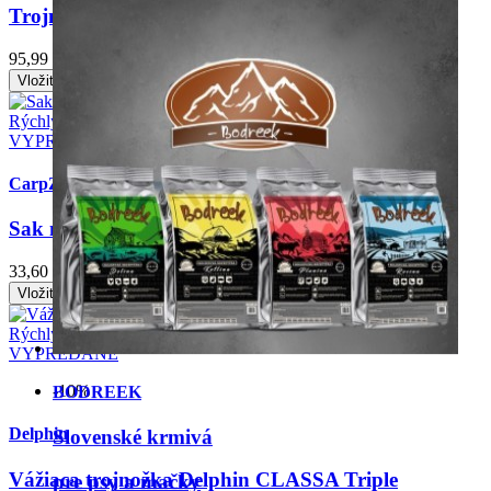
Trojnožka Na váženie FOX Carpmaster Tripod
95,99 €
Cena
Zobraziť produkt
Vložiť do košíka
Rýchly náhľad
VYPREDANÉ
CarpZoom
Sak na váženie CarpZOOM Camou
33,60 €
Cena
Zobraziť produkt
Vložiť do košíka
Rýchly náhľad
VYPREDANÉ
-10%
Delphin
Vážiaca trojnožka Delphin CLASSA Triple