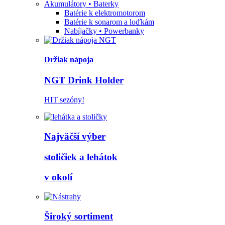
Akumulátory • Baterky
Batérie k elektromotorom
Batérie k sonarom a loďkám
Nabíjačky • Powerbanky
Držiak nápoja
NGT Drink Holder
HIT sezóny!
Najväčší výber
stoličiek a lehátok
v okolí
Široký sortiment