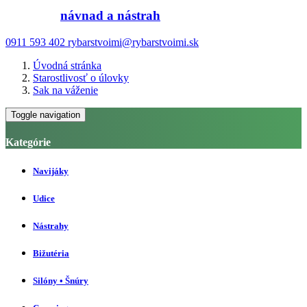
návnad a nástrah
0911 593 402
rybarstvoimi@rybarstvoimi.sk
Úvodná stránka
Starostlivosť o úlovky
Sak na váženie
Toggle navigation
Kategórie
Navijáky
Udice
Nástrahy
Bižutéria
Silóny • Šnúry