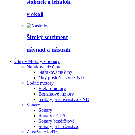
stoličiek a lehátok
v okolí
Široký sortiment
návnad a nástrah
Člny • Motory • Sonary
Nafukovacie člny
Nafukovacie člny
člny príslušenstvo • ND
Lodné motory
Elektromotory
Benzínové motory
motory príslušenstvo • ND
Sonary
Sonary
Sonary s GPS
Sonary bezdrôtové
Sonary príslušenstvo
Zavážacie loďky