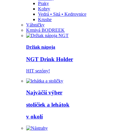
Praky
Kobry
Vedrá • Sitá • Kedrovnice
Krushe
Vábničky
Krmivá BODREEK
Držiak nápoja
NGT Drink Holder
HIT sezóny!
Najväčší výber
stoličiek a lehátok
v okolí