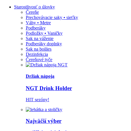
Starostlivosť o úlovky
Čereňe
Prechovávacie saky • sieťky
Váhy • Metre
Podberáky
Podložky • Vaničky
Sak na váženie
Podberáky doplnky
Sak na boilies
Dezinfekcia
Čereňové tyče
Držiak nápoja
NGT Drink Holder
HIT sezóny!
Najväčší výber