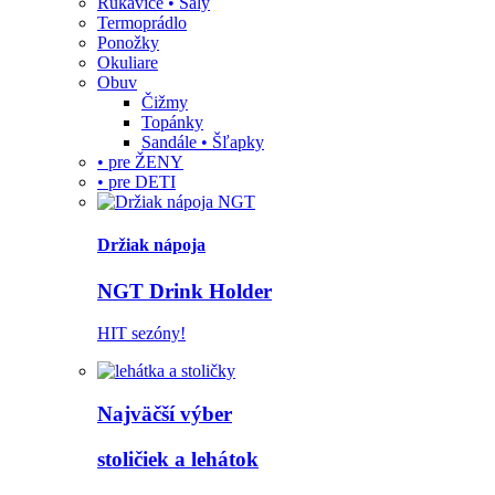
Rukavice • Šály
Termoprádlo
Ponožky
Okuliare
Obuv
Čižmy
Topánky
Sandále • Šľapky
• pre ŽENY
• pre DETI
Držiak nápoja
NGT Drink Holder
HIT sezóny!
Najväčší výber
stoličiek a lehátok