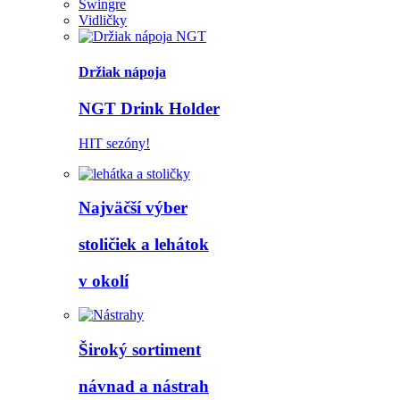
Swingre
Vidličky
Držiak nápoja
NGT Drink Holder
HIT sezóny!
Najväčší výber
stoličiek a lehátok
v okolí
Široký sortiment
návnad a nástrah