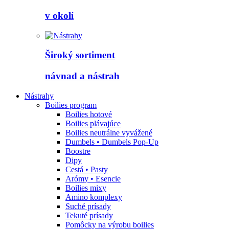
v okolí
Široký sortiment
návnad a nástrah
Nástrahy
Boilies program
Boilies hotové
Boilies plávajúce
Boilies neutrálne vyvážené
Dumbels • Dumbels Pop-Up
Boostre
Dipy
Cestá • Pasty
Arómy • Esencie
Boilies mixy
Amino komplexy
Suché prísady
Tekuté prísady
Pomôcky na výrobu boilies