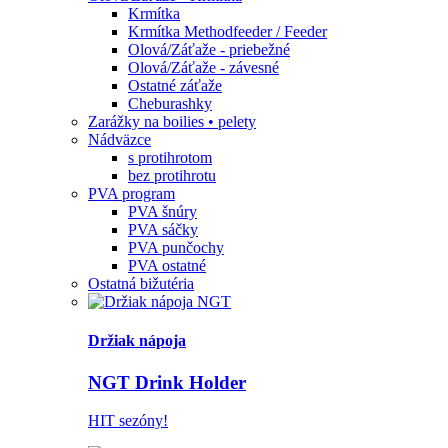
Krmítka
Krmítka Methodfeeder / Feeder
Olová/Záťaže - priebežné
Olová/Záťaže - závesné
Ostatné záťaže
Cheburashky
Zarážky na boilies • pelety
Nádväzce
s protihrotom
bez protihrotu
PVA program
PVA šnúry
PVA sáčky
PVA punčochy
PVA ostatné
Ostatná bižutéria
Držiak nápoja
NGT Drink Holder
HIT sezóny!