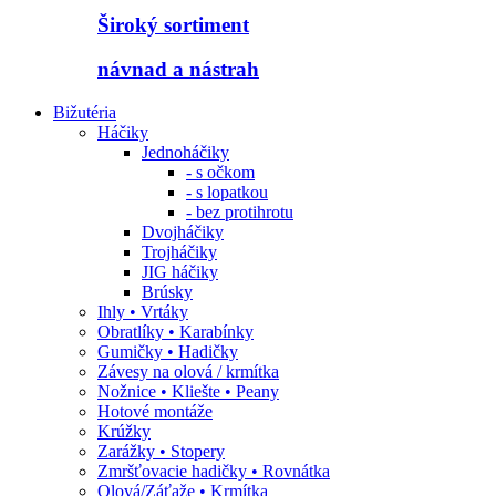
Široký sortiment
návnad a nástrah
Bižutéria
Háčiky
Jednoháčiky
- s očkom
- s lopatkou
- bez protihrotu
Dvojháčiky
Trojháčiky
JIG háčiky
Brúsky
Ihly • Vrtáky
Obratlíky • Karabínky
Gumičky • Hadičky
Závesy na olová / krmítka
Nožnice • Kliešte • Peany
Hotové montáže
Krúžky
Zarážky • Stopery
Zmršťovacie hadičky • Rovnátka
Olová/Záťaže • Krmítka