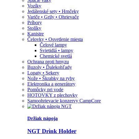
Spacie vaky
Vozíky
Jedálenské sety • Hrnčeky
Variče • Grily • Ohrievače
Príbory
Stolíky
Kanistre
Čelovky • Osvetlenie miesta
Čelové lampy
Svietidlá • lampy
Chemické svetlá
Ochrana proti hmyzu
Buzoly • Ďalekohľady
Lopaty • Sekery
Nože • Škrabky na ryby
Elektronika a generátory
Pomôcky pri vode
HOTOVKY z plechovky
Samoohrievacie konzervy CampCore
Držiak nápoja
NGT Drink Holder