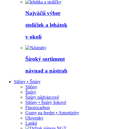
Najväčší výber
stoličiek a lehátok
v okolí
Široký sortiment
návnad a nástrah
Silóny • Šnúry
Silóny
Šnúry
Šnúry nádväzcové
Silóny • Šnúry šokové
Fluorocarbon
Gumy na feeder • Amortizéry
Olovenky
Lanká