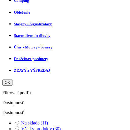
Camping
Oblečenie
Stojany • Signalizátory
Starostlivosť o úlovky
Člny • Motory • Sonary
Darčekové predmety
ZĽAVY a VÝPREDAJ
OK
Filtrovať podľa
Dostupnosť
Dostupnosť
Na sklade
(11)
Všetky produkty
(30)