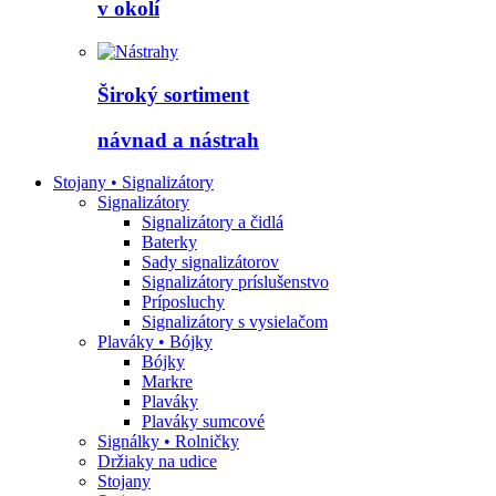
v okolí
Široký sortiment
návnad a nástrah
Stojany • Signalizátory
Signalizátory
Signalizátory a čidlá
Baterky
Sady signalizátorov
Signalizátory príslušenstvo
Príposluchy
Signalizátory s vysielačom
Plaváky • Bójky
Bójky
Markre
Plaváky
Plaváky sumcové
Signálky • Rolničky
Držiaky na udice
Stojany