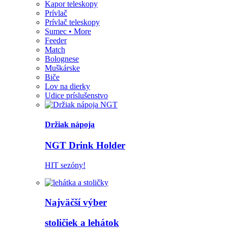
Kapor teleskopy
Prívlač
Prívlač teleskopy
Sumec • More
Feeder
Match
Bolognese
Muškárske
Biče
Lov na dierky
Udice príslušenstvo
Držiak nápoja
NGT Drink Holder
HIT sezóny!
Najväčší výber
stoličiek a lehátok