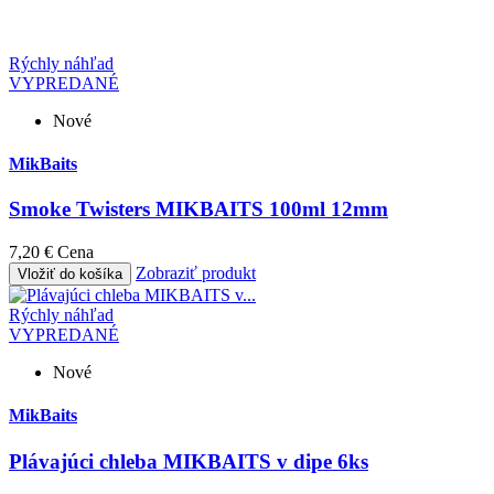
Rýchly náhľad
VYPREDANÉ
Nové
MikBaits
Smoke Twisters MIKBAITS 100ml 12mm
7,20 €
Cena
Zobraziť produkt
Vložiť do košíka
Rýchly náhľad
VYPREDANÉ
Nové
MikBaits
Plávajúci chleba MIKBAITS v dipe 6ks