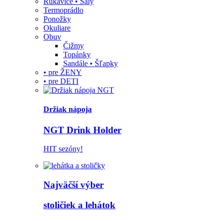
Rukavice • Šály
Termoprádlo
Ponožky
Okuliare
Obuv
Čižmy
Topánky
Sandále • Šľapky
• pre ŽENY
• pre DETI
Držiak nápoja
NGT Drink Holder
HIT sezóny!
Najväčší výber
stoličiek a lehátok