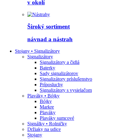
v okolí
Široký sortiment
návnad a nástrah
Stojany • Signalizátory
Signalizátory
Signalizátory a čidlá
Baterky
Sady signalizátorov
Signalizátory príslušenstvo
Príposluchy
Signalizátory s vysielačom
Plaváky • Bójky
Bójky
Markre
Plaváky
Plaváky sumcové
Signálky • Rolničky
Držiaky na udice
Stojany