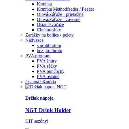
Krmítka
Krmítka Methodfeeder / Feeder
Olová/Záťaže - priebežné
Olová/Záťaže - závesné
Ostatné záťaže
Cheburashky
Zarážky na boilies • pelety
Nádväzce
s protihrotom
bez protihrotu
PVA program
PVA šnúry
PVA sáčky
PVA punčochy
PVA ostatné
Ostatná bižutéria
Držiak nápoja
NGT Drink Holder
HIT sezóny!