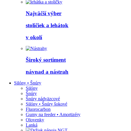
Najväčší výber
stoličiek a lehátok
v okolí
Široký sortiment
návnad a nástrah
Silóny • Šnúry
Silóny
Šnúry
Šnúry nádväzcové
Silóny • Šnúry šokové
Fluorocarbon
Gumy na feeder • Amortizéry
Olovenky
Lanká