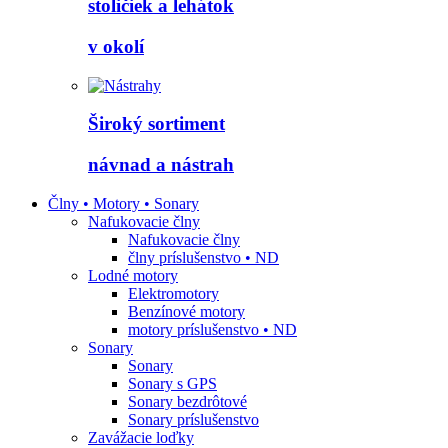
stoličiek a lehátok
v okolí
Široký sortiment
návnad a nástrah
Člny • Motory • Sonary
Nafukovacie člny
Nafukovacie člny
člny príslušenstvo • ND
Lodné motory
Elektromotory
Benzínové motory
motory príslušenstvo • ND
Sonary
Sonary
Sonary s GPS
Sonary bezdrôtové
Sonary príslušenstvo
Zavážacie loďky