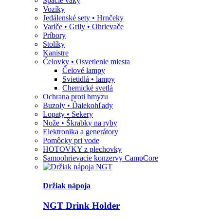
Spacie vaky
Vozíky
Jedálenské sety • Hrnčeky
Variče • Grily • Ohrievače
Príbory
Stolíky
Kanistre
Čelovky • Osvetlenie miesta
Čelové lampy
Svietidlá • lampy
Chemické svetlá
Ochrana proti hmyzu
Buzoly • Ďalekohľady
Lopaty • Sekery
Nože • Škrabky na ryby
Elektronika a generátory
Pomôcky pri vode
HOTOVKY z plechovky
Samoohrievacie konzervy CampCore
Držiak nápoja
NGT Drink Holder