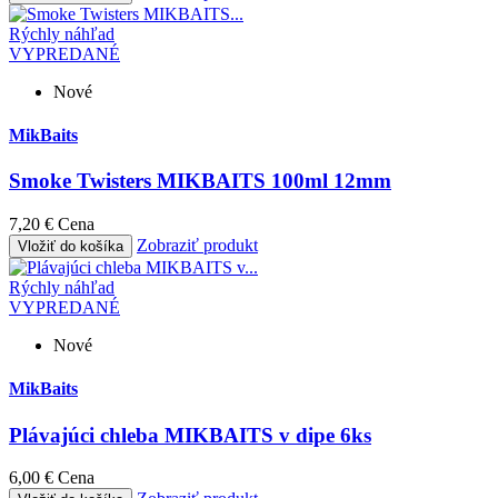
Rýchly náhľad
VYPREDANÉ
Nové
MikBaits
Smoke Twisters MIKBAITS 100ml 12mm
7,20 €
Cena
Zobraziť produkt
Vložiť do košíka
Rýchly náhľad
VYPREDANÉ
Nové
MikBaits
Plávajúci chleba MIKBAITS v dipe 6ks
6,00 €
Cena