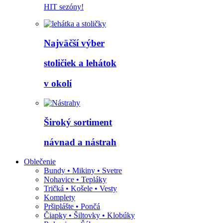
HIT sezóny!
Najväčší výber
stoličiek a lehátok
v okolí
Široký sortiment
návnad a nástrah
Oblečenie
Bundy • Mikiny • Svetre
Nohavice • Tepláky
Tričká • Košele • Vesty
Komplety
Pršiplášte • Pončá
Čiapky • Šiltovky • Klobúky