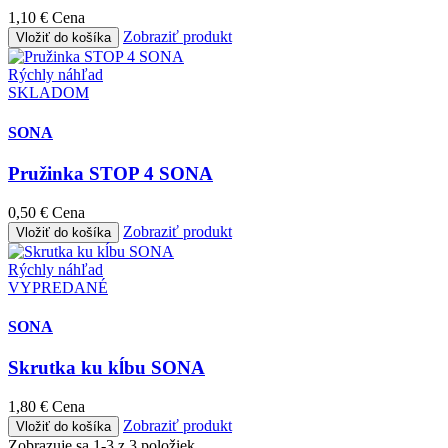
1,10 €
Cena
BODREEK
Zobraziť produkt
Vložiť do košíka
Slovenské krmivá
Rýchly náhľad
SKLADOM
pre psy a mačky
SONA
To najlepšie pre Vašich miláčikov
Pružinka STOP 4 SONA
0,50 €
Cena
Zobraziť produkt
Vložiť do košíka
Rýchly náhľad
VYPREDANÉ
SONA
Skrutka ku kĺbu SONA
1,80 €
Cena
Zobraziť produkt
Vložiť do košíka
Zobrazuje sa 1-3 z 3 položiek