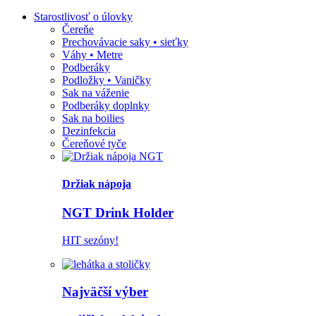
Starostlivosť o úlovky
Čereňe
Prechovávacie saky • sieťky
Váhy • Metre
Podberáky
Podložky • Vaničky
Sak na váženie
Podberáky doplnky
Sak na boilies
Dezinfekcia
Čereňové tyče
Držiak nápoja
NGT Drink Holder
HIT sezóny!
Najväčší výber