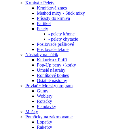
Krmivá • Pelety
Krmítková zmes
Method mixy • Stick mixy
Prísady do krmiva
Partikel
Pelety
- pelety kŕmne
- pelety chytacie
Posilovače práškové
Posilovače tekuté
Nástrahy na háčik
Kukurica • Puffi
Pop-Up peny • korky
Umelé nástrahy
Rohlíkové boilies
Ostatné nástrahy
Prívlač • Morský program
Gumy
Woblery
Rotačky
Plandavky
Mušky
Pomôcky na zakrmovanie
Lopatky
Raketky