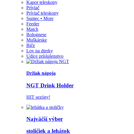
Kapor teleskopy
Prívlač
Prívlač teleskopy
Sumec • More
Feeder
Match
Bolognese
Muškárske
Biče
Lov na dierky
Udice príslušenstvo
Držiak nápoja
NGT Drink Holder
HIT sezóny!
Najväčší výber
stoličiek a lehátok