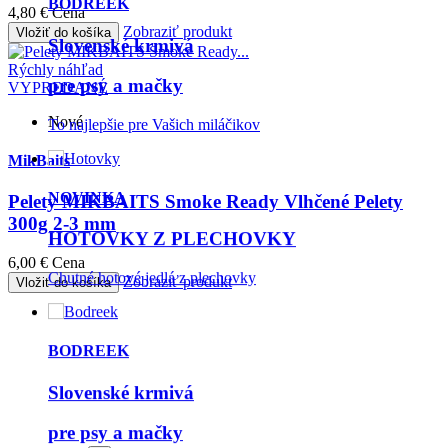
4,80 €
Cena
Zobraziť produkt
Vložiť do košíka
Rýchly náhľad
VYPREDANÉ
Nové
MikBaits
Pelety MIKBAITS Smoke Ready Vlhčené Pelety
BODREEK
300g 2-3 mm
Slovenské krmivá
6,00 €
Cena
Zobraziť produkt
Vložiť do košíka
pre psy a mačky
To najlepšie pre Vašich miláčikov
NOVINKA