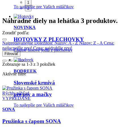
HOTOVKY Z PLECHOVKY
1
2
Chutné hotové jedlá z plechovky
Náhradné diely na lehátka
3 produktov.
Zoradiť podľa:
BODREEK
Najpredávanejšie
Dôležitosť
Názov: A - Z
Názov: Z - A
Cena:
Slovenské krmivá
najlacnejšie prvé
Cena: najdrahšie prvé
Filtrovať
pre psy a mačky
Zobrazuje sa 1-3 z 3 položiek
To najlepšie pre Vašich miláčikov
Aktívne filtre
NOVINKA
Rýchly náhľad
VYPREDANÉ
HOTOVKY Z PLECHOVKY
SONA
Chutné hotové jedlá z plechovky
Pružinka s čapom SONA