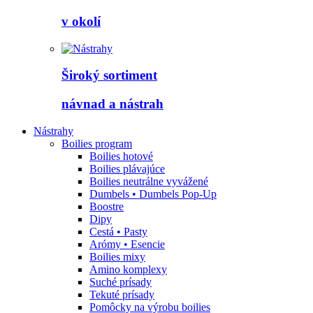
v okolí
Široký sortiment
návnad a nástrah
Nástrahy
Boilies program
Boilies hotové
Boilies plávajúce
Boilies neutrálne vyvážené
Dumbels • Dumbels Pop-Up
Boostre
Dipy
Cestá • Pasty
Arómy • Esencie
Boilies mixy
Amino komplexy
Suché prísady
Tekuté prísady
Pomôcky na výrobu boilies