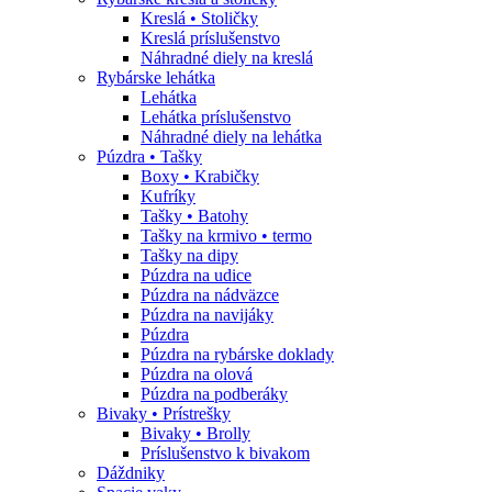
Kreslá • Stoličky
Kreslá príslušenstvo
Náhradné diely na kreslá
Rybárske lehátka
Lehátka
Lehátka príslušenstvo
Náhradné diely na lehátka
Púzdra • Tašky
Boxy • Krabičky
Kufríky
Tašky • Batohy
Tašky na krmivo • termo
Tašky na dipy
Púzdra na udice
Púzdra na nádväzce
Púzdra na navijáky
Púzdra
Púzdra na rybárske doklady
Púzdra na olová
Púzdra na podberáky
Bivaky • Prístrešky
Bivaky • Brolly
Príslušenstvo k bivakom
Dáždniky