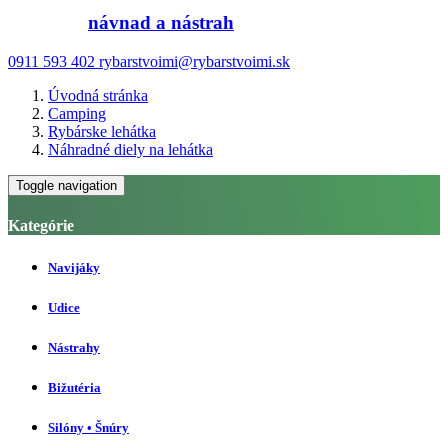
návnad a nástrah
0911 593 402
rybarstvoimi@rybarstvoimi.sk
Úvodná stránka
Camping
Rybárske lehátka
Náhradné diely na lehátka
Toggle navigation
Kategórie
Navijáky
Udice
Nástrahy
Bižutéria
Silóny • Šnúry