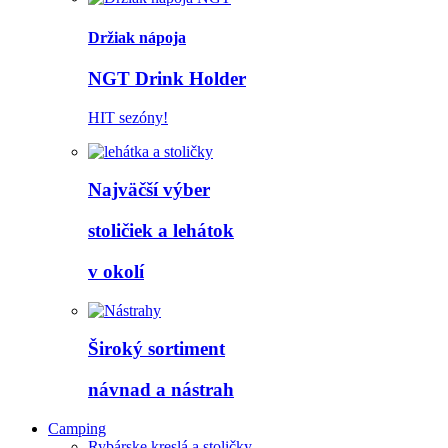
Držiak nápoja
NGT Drink Holder
HIT sezóny!
Najväčší výber
stoličiek a lehátok
v okolí
Široký sortiment
návnad a nástrah
Camping
Rybárske kreslá a stoličky