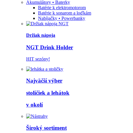
Akumulátory • Baterky
Batérie k elektromotorom
Batérie k sonarom a loďkám
Nabíjačky • Powerbanky
Držiak nápoja
NGT Drink Holder
HIT sezóny!
Najväčší výber
stoličiek a lehátok
v okolí
Široký sortiment