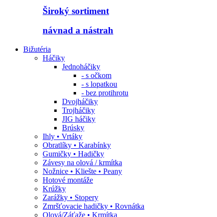
Široký sortiment
návnad a nástrah
Bižutéria
Háčiky
Jednoháčiky
- s očkom
- s lopatkou
- bez protihrotu
Dvojháčiky
Trojháčiky
JIG háčiky
Brúsky
Ihly • Vrtáky
Obratlíky • Karabínky
Gumičky • Hadičky
Závesy na olová / krmítka
Nožnice • Kliešte • Peany
Hotové montáže
Krúžky
Zarážky • Stopery
Zmršťovacie hadičky • Rovnátka
Olová/Záťaže • Krmítka