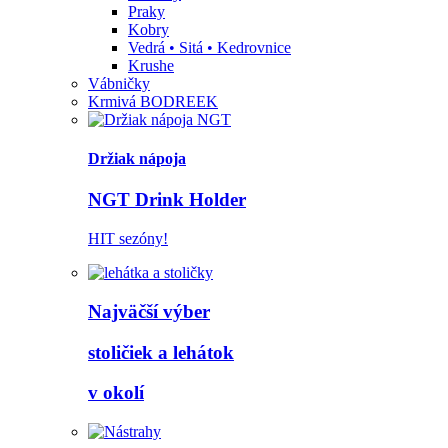
Praky
Kobry
Vedrá • Sitá • Kedrovnice
Krushe
Vábničky
Krmivá BODREEK
Držiak nápoja
NGT Drink Holder
HIT sezóny!
Najväčší výber
stoličiek a lehátok
v okolí