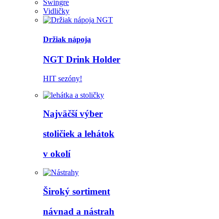
Swingre
Vidličky
Držiak nápoja
NGT Drink Holder
HIT sezóny!
Najväčší výber
stoličiek a lehátok
v okolí
Široký sortiment
návnad a nástrah