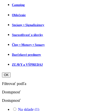
Camping
Oblečenie
Stojany • Signalizátory
Starostlivosť o úlovky
Člny • Motory • Sonary
Darčekové predmety
ZĽAVY a VÝPREDAJ
OK
Filtrovať podľa
Dostupnosť
Dostupnosť
Na sklade
(1)