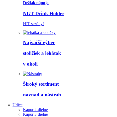
Držiak nápoja
NGT Drink Holder
HIT sezóny!
Najväčší výber
stoličiek a lehátok
v okolí
Široký sortiment
návnad a nástrah
Udice
Kapor 2-dielne
Kapor 3-dielne