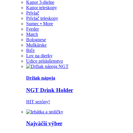
Kapor 3-dielne
Kapor teleskopy
Prívlač
Prívlač teleskopy
Sumec • More
Feeder
Match
Bolognese
Muškárske
Biče
Lov na dierky
Udice príslušenstvo
Držiak nápoja
NGT Drink Holder
HIT sezóny!
Najväčší výber