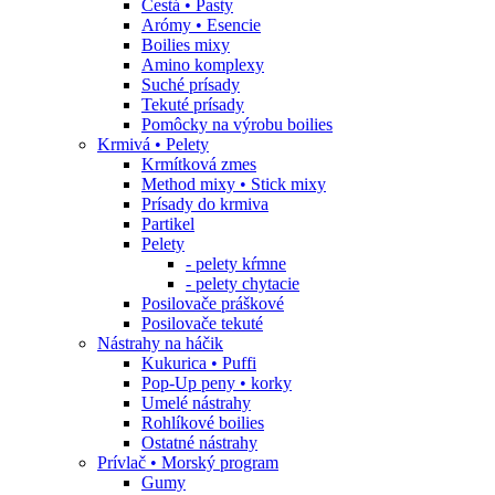
Cestá • Pasty
Arómy • Esencie
Boilies mixy
Amino komplexy
Suché prísady
Tekuté prísady
Pomôcky na výrobu boilies
Krmivá • Pelety
Krmítková zmes
Method mixy • Stick mixy
Prísady do krmiva
Partikel
Pelety
- pelety kŕmne
- pelety chytacie
Posilovače práškové
Posilovače tekuté
Nástrahy na háčik
Kukurica • Puffi
Pop-Up peny • korky
Umelé nástrahy
Rohlíkové boilies
Ostatné nástrahy
Prívlač • Morský program
Gumy