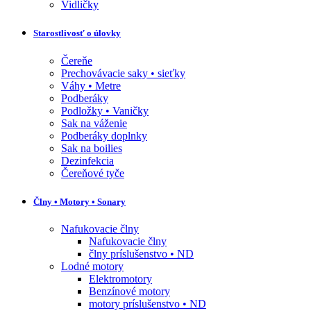
Vidličky
Starostlivosť o úlovky
Čereňe
Prechovávacie saky • sieťky
Váhy • Metre
Podberáky
Podložky • Vaničky
Sak na váženie
Podberáky doplnky
Sak na boilies
Dezinfekcia
Čereňové tyče
Člny • Motory • Sonary
Nafukovacie člny
Nafukovacie člny
člny príslušenstvo • ND
Lodné motory
Elektromotory
Benzínové motory
motory príslušenstvo • ND