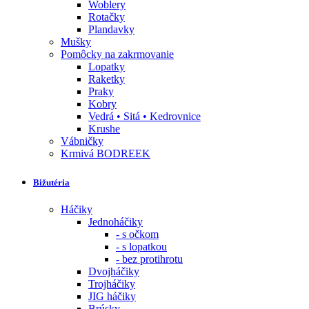
Woblery
Rotačky
Plandavky
Mušky
Pomôcky na zakrmovanie
Lopatky
Raketky
Praky
Kobry
Vedrá • Sitá • Kedrovnice
Krushe
Vábničky
Krmivá BODREEK
Bižutéria
Háčiky
Jednoháčiky
- s očkom
- s lopatkou
- bez protihrotu
Dvojháčiky
Trojháčiky
JIG háčiky
Brúsky