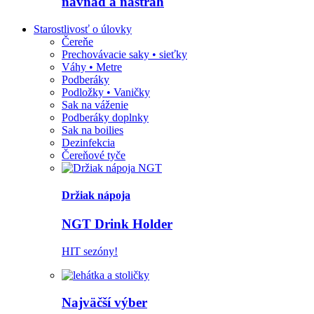
návnad a nástrah
Starostlivosť o úlovky
Čereňe
Prechovávacie saky • sieťky
Váhy • Metre
Podberáky
Podložky • Vaničky
Sak na váženie
Podberáky doplnky
Sak na boilies
Dezinfekcia
Čereňové tyče
Držiak nápoja
NGT Drink Holder
HIT sezóny!
Najväčší výber