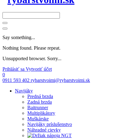
Say something...
Nothing found. Please repeat.
Unsupported browser. Sorry...
Prihlásiť sa
Vytvoriť účet
0
0911 593 402
rybarstvoimi@rybarstvoimi.sk
Navijáky
Predná brzda
Zadná brzda
Baitrunner
Multiplikátory
Muškárske
Navijáky príslušenstvo
Náhradné cievky