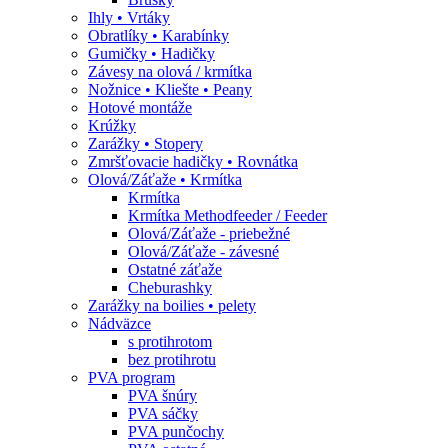
Ihly • Vrtáky
Obratlíky • Karabínky
Gumičky • Hadičky
Závesy na olová / krmítka
Nožnice • Kliešte • Peany
Hotové montáže
Krúžky
Zarážky • Stopery
Zmršťovacie hadičky • Rovnátka
Olová/Záťaže • Krmítka
Krmítka
Krmítka Methodfeeder / Feeder
Olová/Záťaže - priebežné
Olová/Záťaže - závesné
Ostatné záťaže
Cheburashky
Zarážky na boilies • pelety
Nádväzce
s protihrotom
bez protihrotu
PVA program
PVA šnúry
PVA sáčky
PVA punčochy