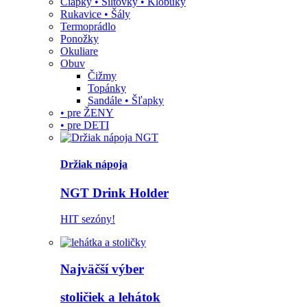
Čiapky • Šiltovky • Klobúky
Rukavice • Šály
Termoprádlo
Ponožky
Okuliare
Obuv
Čižmy
Topánky
Sandále • Šľapky
• pre ŽENY
• pre DETI
Držiak nápoja
NGT Drink Holder
HIT sezóny!
Najväčší výber
stoličiek a lehátok