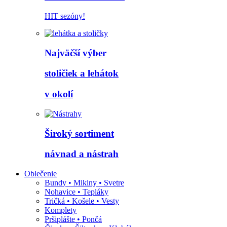
HIT sezóny!
Najväčší výber
stoličiek a lehátok
v okolí
Široký sortiment
návnad a nástrah
Oblečenie
Bundy • Mikiny • Svetre
Nohavice • Tepláky
Tričká • Košele • Vesty
Komplety
Pršiplášte • Pončá