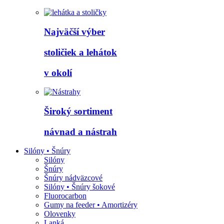
Najväčší výber
stoličiek a lehátok
v okolí
Široký sortiment
návnad a nástrah
Silóny • Šnúry
Silóny
Šnúry
Šnúry nádväzcové
Silóny • Šnúry šokové
Fluorocarbon
Gumy na feeder • Amortizéry
Olovenky
Lanká