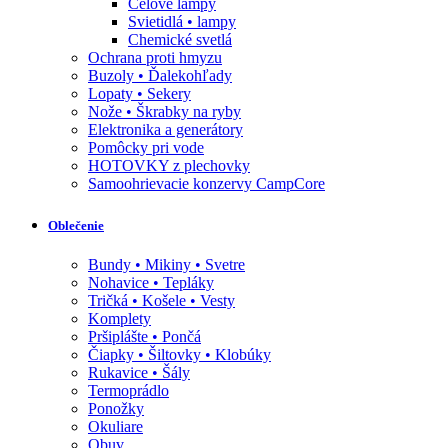
Čelové lampy
Svietidlá • lampy
Chemické svetlá
Ochrana proti hmyzu
Buzoly • Ďalekohľady
Lopaty • Sekery
Nože • Škrabky na ryby
Elektronika a generátory
Pomôcky pri vode
HOTOVKY z plechovky
Samoohrievacie konzervy CampCore
Oblečenie
Bundy • Mikiny • Svetre
Nohavice • Tepláky
Tričká • Košele • Vesty
Komplety
Pršiplášte • Pončá
Čiapky • Šiltovky • Klobúky
Rukavice • Šály
Termoprádlo
Ponožky
Okuliare
Obuv