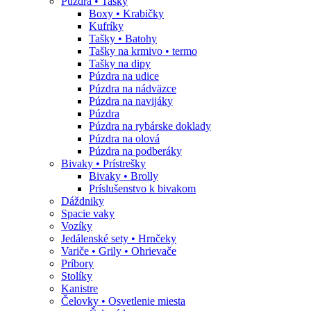
Púzdra • Tašky
Boxy • Krabičky
Kufríky
Tašky • Batohy
Tašky na krmivo • termo
Tašky na dipy
Púzdra na udice
Púzdra na nádväzce
Púzdra na navijáky
Púzdra
Púzdra na rybárske doklady
Púzdra na olová
Púzdra na podberáky
Bivaky • Prístrešky
Bivaky • Brolly
Príslušenstvo k bivakom
Dáždniky
Spacie vaky
Vozíky
Jedálenské sety • Hrnčeky
Variče • Grily • Ohrievače
Príbory
Stolíky
Kanistre
Čelovky • Osvetlenie miesta