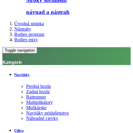
Široký sortiment
návnad a nástrah
Úvodná stránka
Nástrahy
Boilies program
Boilies mixy
Toggle navigation
Kategórie
Navijáky
Predná brzda
Zadná brzda
Baitrunner
Multiplikátory
Muškárske
Navijáky príslušenstvo
Náhradné cievky
Udice