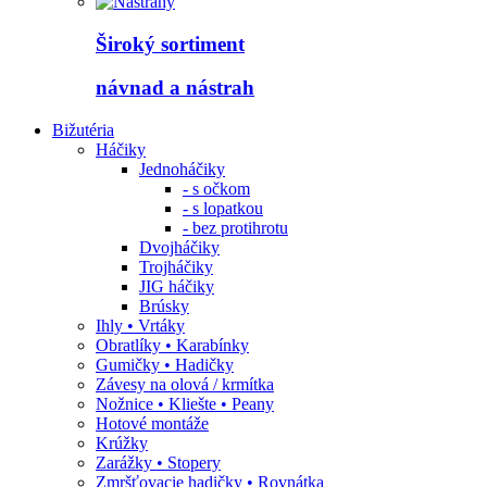
Široký sortiment
návnad a nástrah
Bižutéria
Háčiky
Jednoháčiky
- s očkom
- s lopatkou
- bez protihrotu
Dvojháčiky
Trojháčiky
JIG háčiky
Brúsky
Ihly • Vrtáky
Obratlíky • Karabínky
Gumičky • Hadičky
Závesy na olová / krmítka
Nožnice • Kliešte • Peany
Hotové montáže
Krúžky
Zarážky • Stopery
Zmršťovacie hadičky • Rovnátka