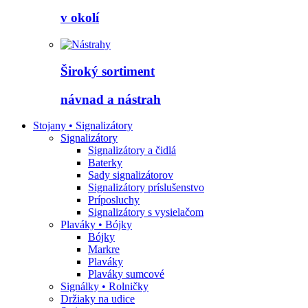
v okolí
Široký sortiment
návnad a nástrah
Stojany • Signalizátory
Signalizátory
Signalizátory a čidlá
Baterky
Sady signalizátorov
Signalizátory príslušenstvo
Príposluchy
Signalizátory s vysielačom
Plaváky • Bójky
Bójky
Markre
Plaváky
Plaváky sumcové
Signálky • Rolničky
Držiaky na udice