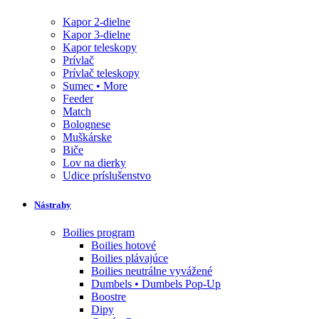
Kapor 2-dielne
Kapor 3-dielne
Kapor teleskopy
Prívlač
Prívlač teleskopy
Sumec • More
Feeder
Match
Bolognese
Muškárske
Biče
Lov na dierky
Udice príslušenstvo
Nástrahy
Boilies program
Boilies hotové
Boilies plávajúce
Boilies neutrálne vyvážené
Dumbels • Dumbels Pop-Up
Boostre
Dipy