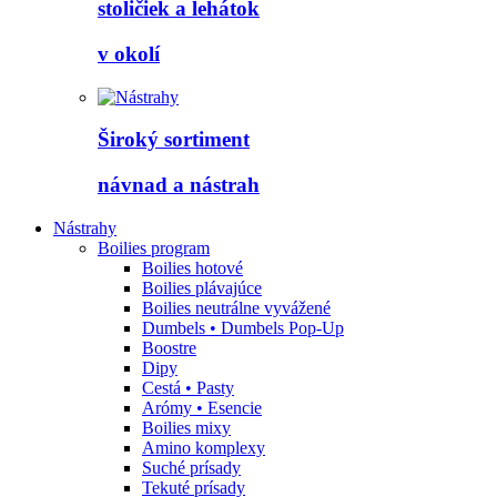
stoličiek a lehátok
v okolí
Široký sortiment
návnad a nástrah
Nástrahy
Boilies program
Boilies hotové
Boilies plávajúce
Boilies neutrálne vyvážené
Dumbels • Dumbels Pop-Up
Boostre
Dipy
Cestá • Pasty
Arómy • Esencie
Boilies mixy
Amino komplexy
Suché prísady
Tekuté prísady