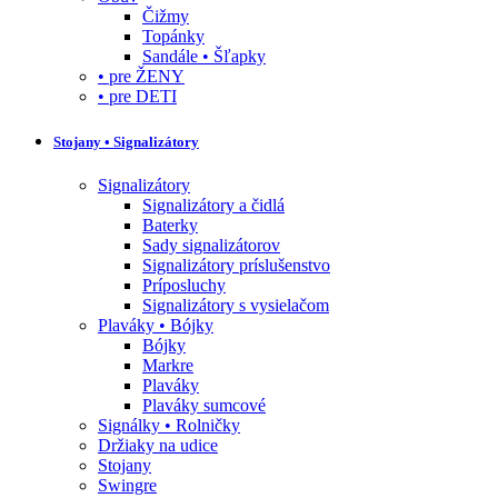
Čižmy
Topánky
Sandále • Šľapky
• pre ŽENY
• pre DETI
Stojany • Signalizátory
Signalizátory
Signalizátory a čidlá
Baterky
Sady signalizátorov
Signalizátory príslušenstvo
Príposluchy
Signalizátory s vysielačom
Plaváky • Bójky
Bójky
Markre
Plaváky
Plaváky sumcové
Signálky • Rolničky
Držiaky na udice
Stojany
Swingre