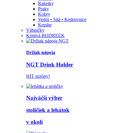
Raketky
Praky
Kobry
Vedrá • Sitá • Kedrovnice
Krushe
Vábničky
Krmivá BODREEK
Držiak nápoja
NGT Drink Holder
HIT sezóny!
Najväčší výber
stoličiek a lehátok
v okolí