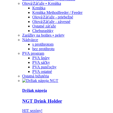
Olová/Záťaže • Krmítka
Krmítka
Krmítka Methodfeeder / Feeder
Olová/Záťaže - priebežné
Olová/Záťaže - závesné
Ostatné záťaže
Cheburashky
Zarážky na boilies • pelety
Nádväzce
s protihrotom
bez protihrotu
PVA program
PVA šnúry
PVA sáčky
PVA punčochy
PVA ostatné
Ostatná bižutéria
Držiak nápoja
NGT Drink Holder
HIT sezóny!