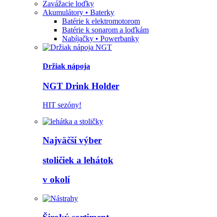
Zavážacie loďky
Akumulátory • Baterky
Batérie k elektromotorom
Batérie k sonarom a loďkám
Nabíjačky • Powerbanky
Držiak nápoja
NGT Drink Holder
HIT sezóny!
Najväčší výber
stoličiek a lehátok
v okolí