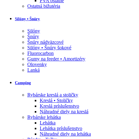
PVA ostatné
Ostatná bižutéria
Silóny • Šnúry
Silóny
Šnúry
Šnúry nádväzcové
Silóny • Šnúry šokové
Fluorocarbon
Gumy na feeder • Amortizéry
Olovenky
Lanká
Camping
Rybárske kreslá a stoličky
Kreslá • Stoličky
Kreslá príslušenstvo
Náhradné diely na kreslá
Rybárske lehátka
Lehátka
Lehátka príslušenstvo
Náhradné diely na lehátka