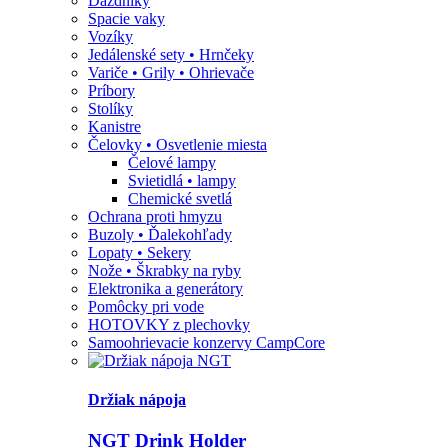
Dáždniky
Spacie vaky
Vozíky
Jedálenské sety • Hrnčeky
Variče • Grily • Ohrievače
Príbory
Stolíky
Kanistre
Čelovky • Osvetlenie miesta
Čelové lampy
Svietidlá • lampy
Chemické svetlá
Ochrana proti hmyzu
Buzoly • Ďalekohľady
Lopaty • Sekery
Nože • Škrabky na ryby
Elektronika a generátory
Pomôcky pri vode
HOTOVKY z plechovky
Samoohrievacie konzervy CampCore
Držiak nápoja
NGT Drink Holder