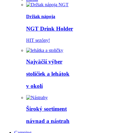
Držiak nápoja
NGT Drink Holder
HIT sezóny!
Najväčší výber
stoličiek a lehátok
v okolí
Široký sortiment
návnad a nástrah
Camping