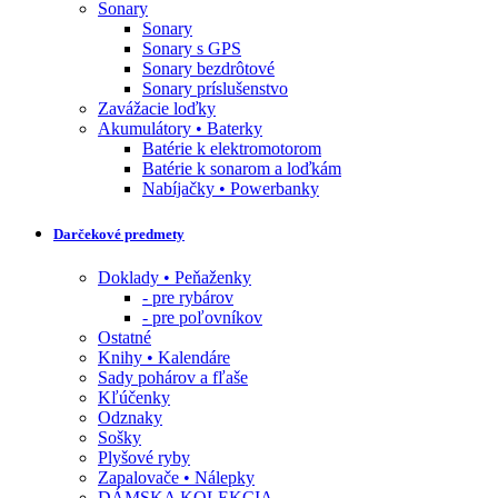
Sonary
Sonary
Sonary s GPS
Sonary bezdrôtové
Sonary príslušenstvo
Zavážacie loďky
Akumulátory • Baterky
Batérie k elektromotorom
Batérie k sonarom a loďkám
Nabíjačky • Powerbanky
Darčekové predmety
Doklady • Peňaženky
- pre rybárov
- pre poľovníkov
Ostatné
Knihy • Kalendáre
Sady pohárov a fľaše
Kľúčenky
Odznaky
Sošky
Plyšové ryby
Zapalovače • Nálepky
DÁMSKA KOLEKCIA