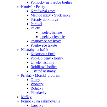
Pomôcky na výrobu boilies
Krmivá • Pelety
Krmítková zmes
Method mixy • Stick mixy
Prísady do krmiva
Partikel
Pelety
- pelety kŕmne
- pelety chytacie
Posilovače práškové
Posilovače tekuté
Nástrahy na háčik
Kukurica • Puffi
Pop-Up peny • korky
Umelé nástrahy
Rohlíkové boilies
Ostatné nástrahy
Prívlač • Morský program
Gumy
Woblery
Rotačky
Plandavky
Mušky
Pomôcky na zakrmovanie
Lopatky