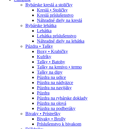
Rybárske kreslá a stoličky
Kreslá • Stoličky
Kreslá príslušenstvo
Náhradné diely na kreslá
Rybárske lehátka
Lehátka
Lehátka príslušenstvo
Náhradné diely na lehátka
Púzdra • Tašky
Boxy • Krabičky
Kufríky
Tašky • Batohy
Tašky na krmivo • termo
Tašky na dipy
Púzdra na udice
Púzdra na nádväzce
Púzdra na navijáky
Púzdra
Púzdra na rybárske doklady
Púzdra na olová
Púzdra na podberáky
Bivaky • Prístrešky
Bivaky • Brolly
Príslušenstvo k bivakom