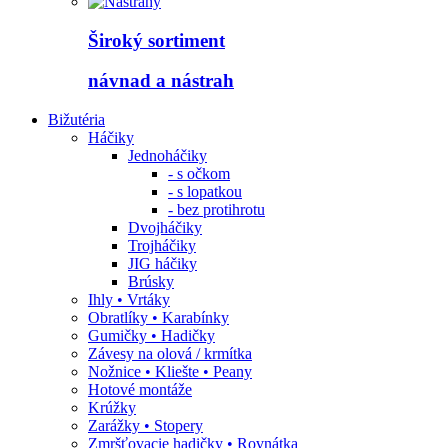
Široký sortiment
návnad a nástrah
Bižutéria
Háčiky
Jednoháčiky
- s očkom
- s lopatkou
- bez protihrotu
Dvojháčiky
Trojháčiky
JIG háčiky
Brúsky
Ihly • Vrtáky
Obratlíky • Karabínky
Gumičky • Hadičky
Závesy na olová / krmítka
Nožnice • Kliešte • Peany
Hotové montáže
Krúžky
Zarážky • Stopery
Zmršťovacie hadičky • Rovnátka