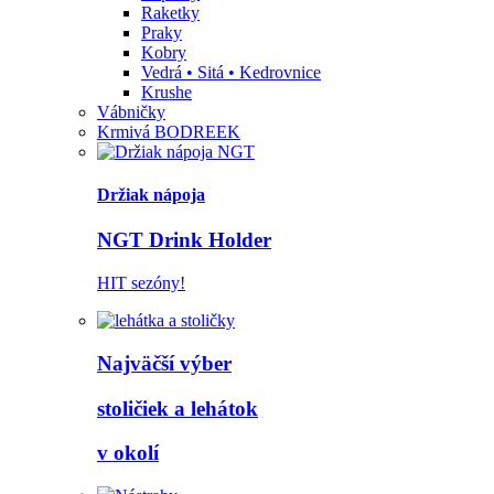
Raketky
Praky
Kobry
Vedrá • Sitá • Kedrovnice
Krushe
Vábničky
Krmivá BODREEK
Držiak nápoja
NGT Drink Holder
HIT sezóny!
Najväčší výber
stoličiek a lehátok
v okolí