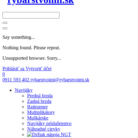
Say something...
Nothing found. Please repeat.
Unsupported browser. Sorry...
Prihlásiť sa
Vytvoriť účet
0
0911 593 402
rybarstvoimi@rybarstvoimi.sk
Navijáky
Predná brzda
Zadná brzda
Baitrunner
Multiplikátory
Muškárske
Navijáky príslušenstvo
Náhradné cievky