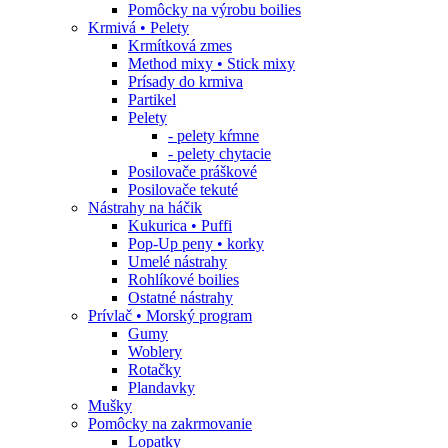
Pomôcky na výrobu boilies
Krmivá • Pelety
Krmítková zmes
Method mixy • Stick mixy
Prísady do krmiva
Partikel
Pelety
- pelety kŕmne
- pelety chytacie
Posilovače práškové
Posilovače tekuté
Nástrahy na háčik
Kukurica • Puffi
Pop-Up peny • korky
Umelé nástrahy
Rohlíkové boilies
Ostatné nástrahy
Prívlač • Morský program
Gumy
Woblery
Rotačky
Plandavky
Mušky
Pomôcky na zakrmovanie
Lopatky