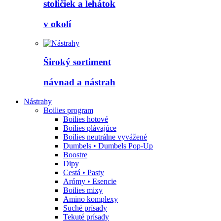
stoličiek a lehátok
v okolí
Široký sortiment
návnad a nástrah
Nástrahy
Boilies program
Boilies hotové
Boilies plávajúce
Boilies neutrálne vyvážené
Dumbels • Dumbels Pop-Up
Boostre
Dipy
Cestá • Pasty
Arómy • Esencie
Boilies mixy
Amino komplexy
Suché prísady
Tekuté prísady