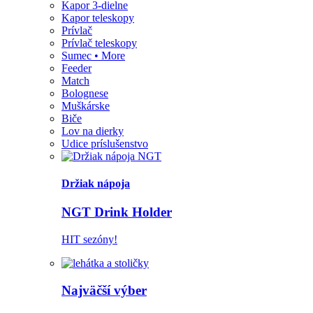
Kapor 3-dielne
Kapor teleskopy
Prívlač
Prívlač teleskopy
Sumec • More
Feeder
Match
Bolognese
Muškárske
Biče
Lov na dierky
Udice príslušenstvo
Držiak nápoja
NGT Drink Holder
HIT sezóny!
Najväčší výber