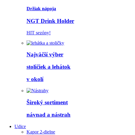
Držiak nápoja
NGT Drink Holder
HIT sezóny!
Najväčší výber
stoličiek a lehátok
v okolí
Široký sortiment
návnad a nástrah
Udice
Kapor 2-dielne